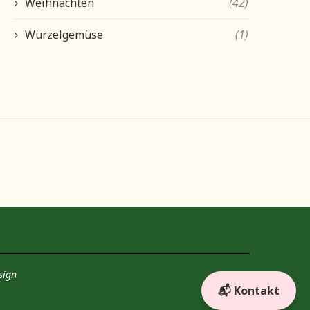
Weihnachten
(42)
Wurzelgemüse
(1)
sign
📬 Kontakt