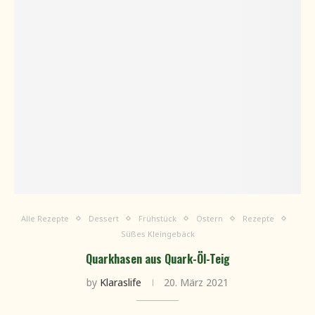
Alle Rezepte
Dessert
Frühstück
Ostern
Rezepte
Süßes Kleingebäck
Quarkhasen aus Quark-Öl-Teig
by
Klaraslife
20. März 2021