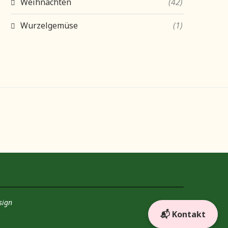
Weihnachten
(42)
Wurzelgemüse
(1)
sign
📬 Kontakt