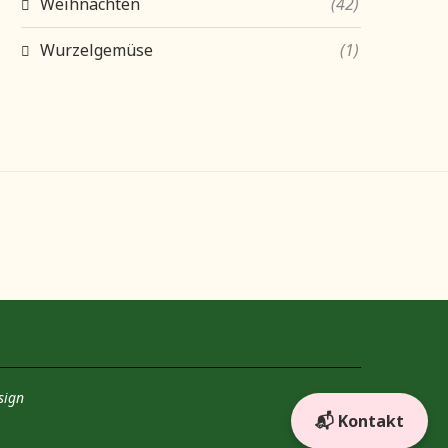
Weihnachten
(42)
Wurzelgemüse
(1)
sign
📬 Kontakt