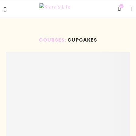
0
COURSES:
CUPCAKES