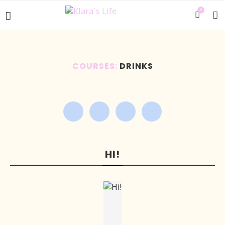
0
COURSES:
DRINKS
HI!