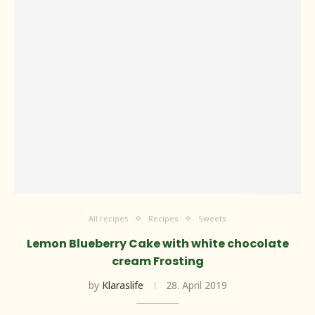
All recipes
Recipes
Sweets
Lemon Blueberry Cake with white chocolate
cream Frosting
by
Klaraslife
28. April 2019